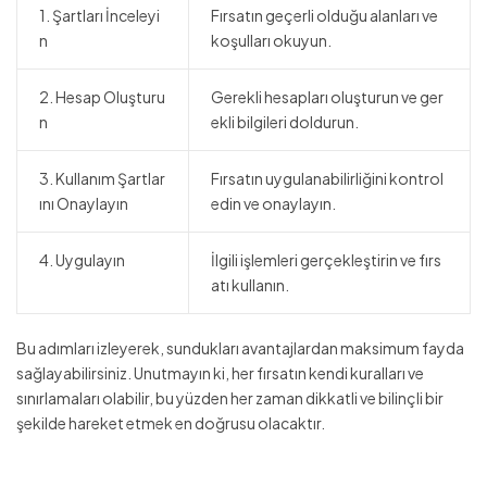
1. Şartları İnceleyi
Fırsatın geçerli olduğu alanları ve
n
koşulları okuyun.
2. Hesap Oluşturu
Gerekli hesapları oluşturun ve ger
n
ekli bilgileri doldurun.
3. Kullanım Şartlar
Fırsatın uygulanabilirliğini kontrol
ını Onaylayın
edin ve onaylayın.
4. Uygulayın
İlgili işlemleri gerçekleştirin ve fırs
atı kullanın.
Bu adımları izleyerek, sundukları avantajlardan maksimum fayda
sağlayabilirsiniz. Unutmayın ki, her fırsatın kendi kuralları ve
sınırlamaları olabilir, bu yüzden her zaman dikkatli ve bilinçli bir
şekilde hareket etmek en doğrusu olacaktır.