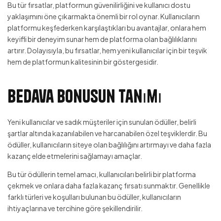
Bu tür fırsatlar, platformun güvenilirliğini ve kullanıcı dostu
yaklaşımını öne çıkarmakta önemli bir rol oynar. Kullanıcıların
platformu keşfederken karşılaştıkları bu avantajlar, onlara hem
keyifli bir deneyim sunar hem de platforma olan bağlılıklarını
artırır. Dolayısıyla, bu fırsatlar, hem yeni kullanıcılar için bir teşvik
hem de platformun kalitesinin bir göstergesidir.
Bedava Bonusun Tanımı
Yeni kullanıcılar ve sadık müşteriler için sunulan ödüller, belirli
şartlar altında kazanılabilen ve harcanabilen özel teşviklerdir. Bu
ödüller, kullanıcıların siteye olan bağlılığını artırmayı ve daha fazla
kazanç elde etmelerini sağlamayı amaçlar.
Bu tür ödüllerin temel amacı, kullanıcıları belirli bir platforma
çekmek ve onlara daha fazla kazanç fırsatı sunmaktır. Genellikle
farklı türleri ve koşulları bulunan bu ödüller, kullanıcıların
ihtiyaçlarına ve tercihine göre şekillendirilir.