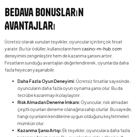
Bedava Bonusların
Avantajları
Ücretsiz olarak sunulan teşvikler, oyuncular için birçok fırsat
yaratır. Bu tür ödüller, kullanıcıların hem
casino-m-hub.com
deneyimini zenginleştirir hem de kazanma şansını artırır.
Fırsatların sunduğu avantajları değerlendirerek, oyunlarda daha
fazla heyecan yaşanabilir.
Daha Fazla Oyun Deneyimi:
Ücretsiz fırsatlar sayesinde,
oyuncuların daha fazla oyun oynama şansı olur. Bu da
tecrübe kazanmayı kolaylaştırır.
Risk Almadan Deneme İmkanı:
Oyuncular, risk almadan
çeşitli oyunları deneme olanağına sahip olurlar. Bu sayede,
hangi oyunların kendilerine uygun olduğunu keşfetmeleri
mümkün olur.
Kazanma Şansı Artışı:
Ek teşvikler, oyunculara daha fazla