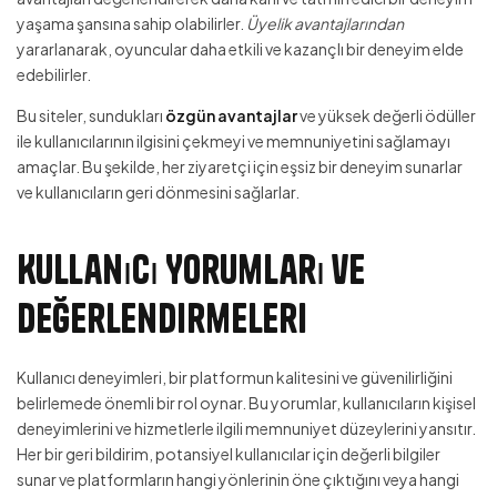
yaşama şansına sahip olabilirler.
Üyelik avantajlarından
yararlanarak, oyuncular daha etkili ve kazançlı bir deneyim elde
edebilirler.
Bu siteler, sundukları
özgün avantajlar
ve yüksek değerli ödüller
ile kullanıcılarının ilgisini çekmeyi ve memnuniyetini sağlamayı
amaçlar. Bu şekilde, her ziyaretçi için eşsiz bir deneyim sunarlar
ve kullanıcıların geri dönmesini sağlarlar.
Kullanıcı Yorumları ve
Değerlendirmeleri
Kullanıcı deneyimleri, bir platformun kalitesini ve güvenilirliğini
belirlemede önemli bir rol oynar. Bu yorumlar, kullanıcıların kişisel
deneyimlerini ve hizmetlerle ilgili memnuniyet düzeylerini yansıtır.
Her bir geri bildirim, potansiyel kullanıcılar için değerli bilgiler
sunar ve platformların hangi yönlerinin öne çıktığını veya hangi