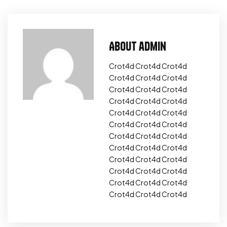
About admin
Crot4d
Crot4d
Crot4d
Crot4d
Crot4d
Crot4d
Crot4d
Crot4d
Crot4d
Crot4d
Crot4d
Crot4d
Crot4d
Crot4d
Crot4d
Crot4d
Crot4d
Crot4d
Crot4d
Crot4d
Crot4d
Crot4d
Crot4d
Crot4d
Crot4d
Crot4d
Crot4d
Crot4d
Crot4d
Crot4d
Crot4d
Crot4d
Crot4d
Crot4d
Crot4d
Crot4d