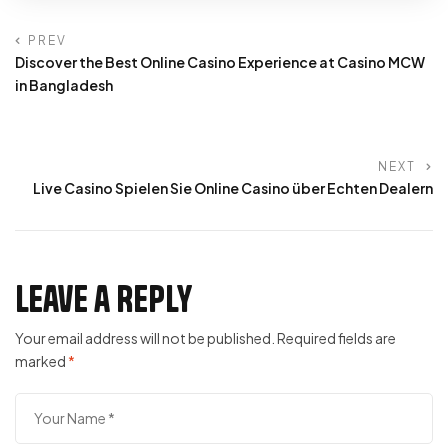
PREV
Discover the Best Online Casino Experience at Casino MCW
in Bangladesh
NEXT
Live Casino Spielen Sie Online Casino über Echten Dealern
Leave a Reply
Your email address will not be published.
Required fields are
marked
*