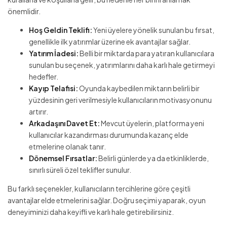
önemlidir.
Hoş Geldin Teklifi:
Yeni üyelere yönelik sunulan bu fırsat,
genellikle ilk yatırımlar üzerine ek avantajlar sağlar.
Yatırım İadesi:
Belli bir miktarda para yatıran kullanıcılara
sunulan bu seçenek, yatırımlarını daha karlı hale getirmeyi
hedefler.
Kayıp Telafisi:
Oyunda kaybedilen miktarın belirli bir
yüzdesinin geri verilmesiyle kullanıcıların motivasyonunu
artırır.
Arkadaşını Davet Et:
Mevcut üyelerin, platforma yeni
kullanıcılar kazandırması durumunda kazanç elde
etmelerine olanak tanır.
Dönemsel Fırsatlar:
Belirli günlerde ya da etkinliklerde,
sınırlı süreli özel teklifler sunulur.
Bu farklı seçenekler, kullanıcıların tercihlerine göre çeşitli
avantajlar elde etmelerini sağlar. Doğru seçimi yaparak, oyun
deneyiminizi daha keyifli ve karlı hale getirebilirsiniz.