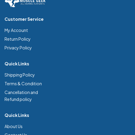
Customer Service
My Account
Return Policy
Privacy Policy
Quick Links
Shipping Policy
Terms & Condition
Cancellation and
Refund policy
Quick Links
About Us